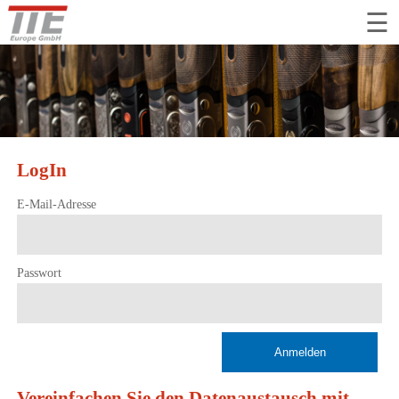
tion
☰
ringen
LogIn
E-Mail-Adresse
Passwort
Anmelden
Vereinfachen Sie den Datenaustausch mit